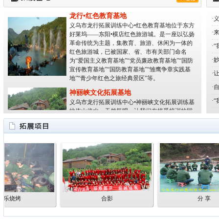
龙行•红色教育基地
·
义乌市龙行拓展训练中心•红色教育基地位于东方
好莱坞——东阳•横店红色旅游城。是一座以弘扬
·
革命传统为主题，集教育、旅游、休闲为一体的
·
红色旅游城，已被国家、省、市有关部门命名
为“爱国主义教育基地”“党员廉政教育基地”“国防
·
宣传教育基地”“国防教育基地”“雏鹰争章实践基
地”“青少年红色之旅经典景区”等。
·
·
神丽峡文化拓展基地
义乌市龙行拓展训练中心•神丽峡文化拓展训练基
·
地依山傍水，天然氧吧，让我们在接受培训的同
时，与大自然亲密接触，更能让人们的身心得到
彻底放松。
华东第一海岛拓展基地
义乌龙行拓展训练中心•华东第一海岛拓展基地位
于“东海蓬莱仙岛”——舟山•岱山岛，集沙滩、海
岛、陆地于一体，以岱山海岛为后勤服务中心。
各个景区的距离非常近，让您的拓展体验不再枯
燥乏味，欣赏更多的海洋风光。
烧烤
合影
分 享
龙行•红色教育基地