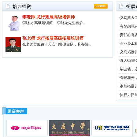
义乌市龙行拓展训练中心•红色教育基地位于东方
好莱坞——东阳•横店红色旅游城。是一座以弘扬
革命传统为主题，集教育、旅游、休闲为一体的
李老师 龙行拓展高级培训师
·义乌真人
红色旅游城，已被国家、省、市有关部门命名
李晓龙 高级培训师 李晓龙先生有多...
为“爱国主义教育基地”“党员廉政教育基地”“国防
·有梦想就
宣传教育基地”“国防教育基地”“雏鹰争章实践基
·责任心有
地”“青少年红色之旅经典景区”等。
张老师 龙行拓展高级拓展培训师
·企业员工
张老师曾服役于天安门警卫支队，具备较...
神丽峡文化拓展基地
义乌市龙行拓展训练中心•神丽峡文化拓展训练基
·义乌拓展
地依山傍水，天然氧吧，让我们在接受培训的同
·真人CS
时，与大自然亲密接触，更能让人们的身心得到
彻底放松。
·毕业墙，
·春暖花开
·参加拓展
·执行力拓