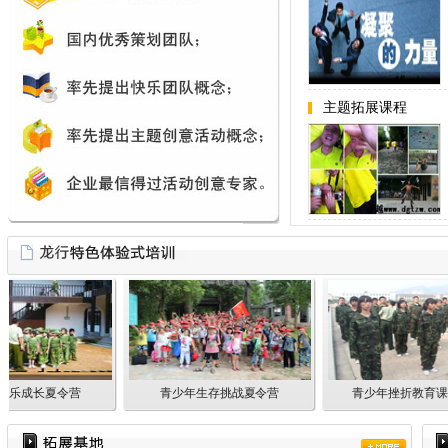
主题拓展课程
华东第一海岛拓展基地
义乌龙行拓展训练中心•华东第一海岛拓展基地位
于“东海蓬莱仙岛”——舟山•岱山岛，集沙滩、海
成长夏令营
青少年生存挑战夏令营
青少年挫折教育课程
岛、陆地于一体，以岱山海岛为后勤服务中心。
各个景区的距离非常近，让您的拓展体验不再枯
燥乏味，欣赏更多的海洋风光。